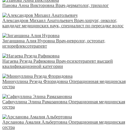
Панова Анна Викторовна
Врач-дерматолог, трихолог
Александров Михаил Анатольевич
Врач-хирург, онколог,
кандидат медицинских наук, специалист по пересадке волос
Зиганшина Алия Нуровна
Врач-невролог, остеопат,
иглорефлексотерапевт
Нагаева Резеда Рафиковна
Врач-психотерапевт высшей
квалификационной категории
Миннуллина Резеда Флоридовна
Операционная медицинская
сестра
Сафиуллина Элина Рамазановна
Операционная медицинская
сестра
Арсланова Амалия Альбертовна
Операционная медицинская
сестра