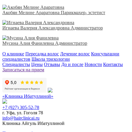
Акобян Мелине Араратовна
Парикмахер- эстетист
Игнаева Валерия Александровна
Администратор
Мусина Алия Фанилевна
Администратор
О клинике
Пересадка волос
Лечение волос
Консультации
специалистов
Школа трихологии
Специалисты
Цены
Отзывы
До и после
Новости
Контакты
Записаться на прием
«Клиника Ибатуллиной»
+7 (927) 305-52-78
г. Уфа, ул. Гоголя 78
info@hairclinicai.ru
Клиника Айгуль Ибатуллиной