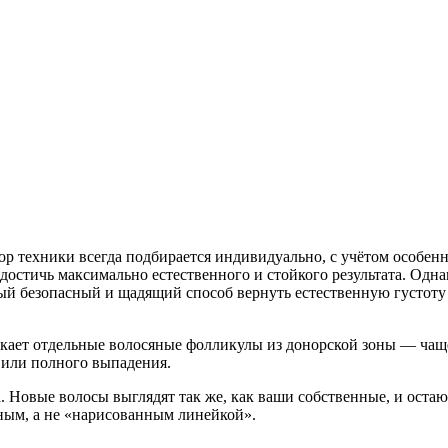
 техники всегда подбирается индивидуально, с учётом особенно
тичь максимально естественного и стойкого результата. Однако 
мый безопасный и щадящий способ вернуть естественную густоту
екает отдельные волосяные фолликулы из донорской зоны — чаще
 или полного выпадения.
а. Новые волосы выглядят так же, как ваши собственные, и ост
нным, а не «нарисованным линейкой».