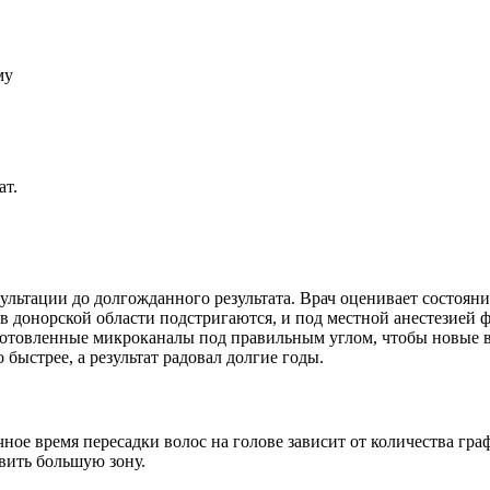
му
ат.
льтации до долгожданного результата. Врач оценивает состояние
в донорской области подстригаются, и под местной анестезией
готовленные микроканалы под правильным углом, чтобы новые в
быстрее, а результат радовал долгие годы.
очное время пересадки волос на голове зависит от количества гр
овить большую зону.