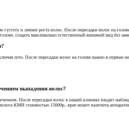
ю густоту и линию роста волос. После пересадки волос на голов
 голове, создать максимально естественный внешний вид без за
м?
включая лето. После пересадки волос на голове важно в первые 
лечением выпадения волос?
лечением. После пересадки волос в нашей клинике входит наблюд
ихолога КМН стоимостью 15000р., врач может назнчить аппарат